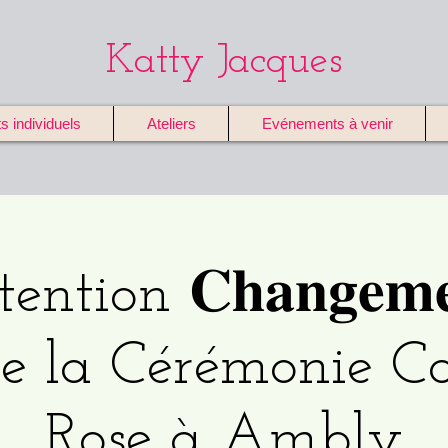
Katty Jacques
individuels
Ateliers
Evénements à venir
ntion 𝐂𝐡𝐚𝐧𝐠𝐞𝐦𝐞
𝐞 de la Cérémonie C
Rose à Ambly