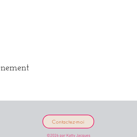
vénement
Contactez-moi
©2026 par Katty Jacques