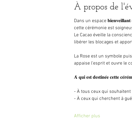
À propos de l'
Dans un espace 𝐛𝐢𝐞𝐧𝐯𝐞𝐢𝐥𝐥𝐚𝐧
cette cérémonie est soigneuse
Le Cacao éveille la conscienc
libérer les blocages et appor
La Rose est un symbole puiss
appaise l'esprit et ouvre le co
𝐀̀ 𝐪𝐮𝐢 𝐞𝐬𝐭 𝐝𝐞𝐬𝐭𝐢𝐧𝐞́𝐞 𝐜𝐞𝐭𝐭𝐞 𝐜𝐞́𝐫𝐞́
- À tous ceux qui souhaitent
- À ceux qui cherchent à gué
Afficher plus