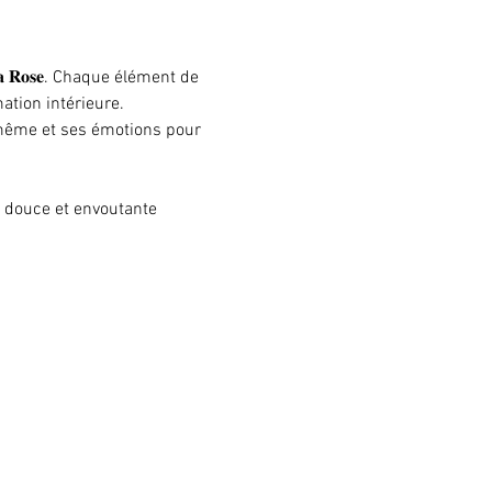
𝐞 𝐥𝐚 𝐑𝐨𝐬𝐞. Chaque élément de 
ation intérieure.
i même et ses émotions pour 
 douce et envoutante 