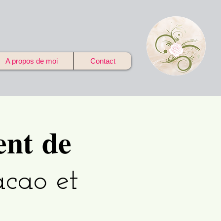
A propos de moi
Contact
𝐭 𝐝𝐞
acao et