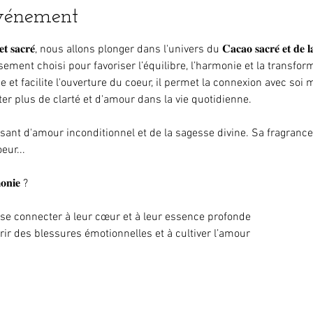
événement
 𝐞𝐭 𝐬𝐚𝐜𝐫𝐞́, nous allons plonger dans l'univers du 𝐂𝐚𝐜𝐚𝐨 𝐬𝐚𝐜𝐫𝐞́ 𝐞𝐭 
ment choisi pour favoriser l’équilibre, l’harmonie et la transform
e et facilite l'ouverture du coeur, il permet la connexion avec so
ter plus de clarté et d'amour dans la vie quotidienne.
ant d'amour inconditionnel et de la sagesse divine. Sa fragrance
eur...
𝐦𝐨𝐧𝐢𝐞 ?
 se connecter à leur cœur et à leur essence profonde
rir des blessures émotionnelles et à cultiver l’amour