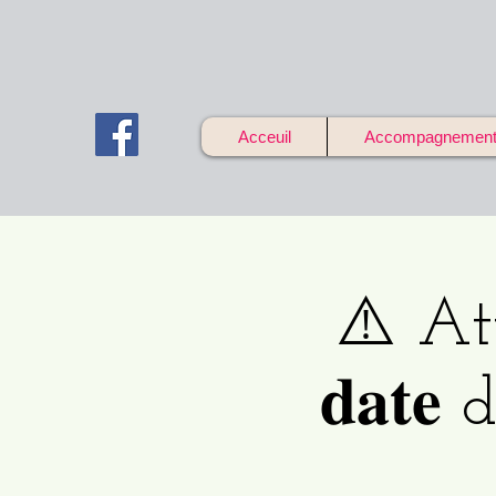
Acceuil
Accompagnements 
⚠️ Atte
𝐝𝐚𝐭