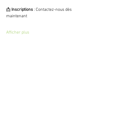
📩 
Inscriptions
 : Contactez-nous dès 
maintenant 
Afficher plus
Billets
Vente expirée
Type de billet
Bain sonore
Prix
30,00 €
+ 0,75 € de frais de billetterie