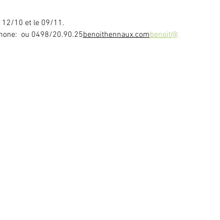
 12/10 et le 09/11.
hone: 
 ou 0498/20.90.25
benoithennaux.com
benoit@