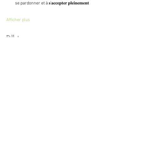
se pardonner et à 𝐬'𝐚𝐜𝐜𝐞𝐩𝐭𝐞𝐫 𝐩𝐥𝐞𝐢𝐧𝐞𝐦𝐞𝐧𝐭
Afficher plus
Billets
Vente expirée
Type de billet
Cercle de la Rose
Prix
30,00 €
+ 0,75 € de frais de billetterie